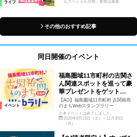
んスペシャル月間」参加店募集
ライフ
その他のおすすめ記事
同日開催のイベント
福島圏域11市町村の古関さ
ん関連スポットを巡って豪
華プレゼントをゲット…
【AD】福島圏域11市町村 古関裕而
のまちWebスタンプラリー
イベント
※本イベントは終了しました。
2020年9月19日（土）～11月30日
（月）