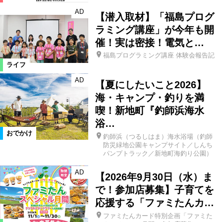
AD
【潜入取材】「福島プログ
ラミング講座」が今年も開
催！実は密接！電気と…
福島プログラミング講座 体験会報告記
ライフ
AD
【夏にしたいこと2026】
海・キャンプ・釣りを満
喫！新地町『釣師浜海水
浴…
おでかけ
釣師浜（つるしはま）海水浴場（釣師
防災緑地公園キャンプサイト／しんち
パンプトラック／新地町海釣り公園）
AD
【2026年9月30日（水）ま
で！参加店募集】子育てを
応援する「ファミたんカ…
ファミたんカード特別企画「ファミた