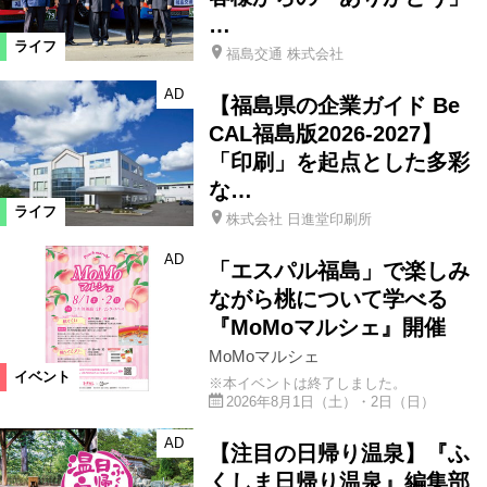
…
ライフ
福島交通 株式会社
AD
【福島県の企業ガイド Be
CAL福島版2026-2027】
「印刷」を起点とした多彩
な…
ライフ
株式会社 日進堂印刷所
AD
「エスパル福島」で楽しみ
ながら桃について学べる
『MoMoマルシェ』開催
MoMoマルシェ
イベント
※本イベントは終了しました。
2026年8月1日（土）・2日（日）
AD
【注目の日帰り温泉】『ふ
くしま日帰り温泉』編集部