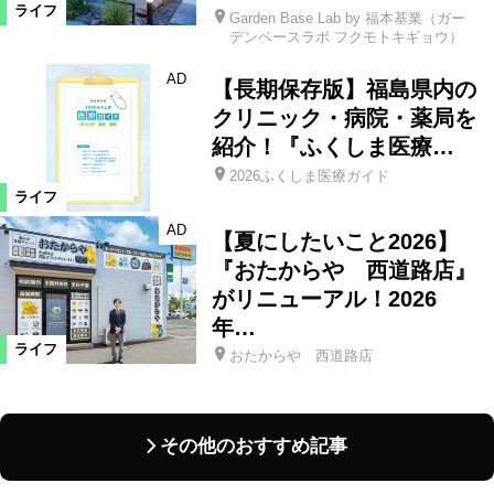
ライフ
Garden Base Lab by 福本基業（ガー
デンベースラボ フクモトキギョウ）
AD
【長期保存版】福島県内の
クリニック・病院・薬局を
紹介！『ふくしま医療…
2026ふくしま医療ガイド
ライフ
AD
【夏にしたいこと2026】
『おたからや 西道路店』
がリニューアル！2026
年…
ライフ
おたからや 西道路店
その他のおすすめ記事