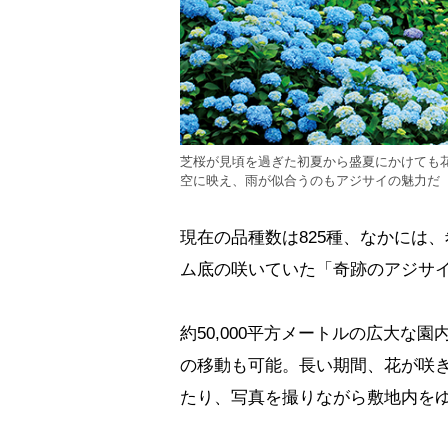
芝桜が見頃を過ぎた初夏から盛夏にかけても花
空に映え、雨が似合うのもアジサイの魅力だ（
現在の品種数は825種、なかには
ム底の咲いていた「奇跡のアジサ
約50,000平方メートルの広大
の移動も可能。長い期間、花が咲
たり、写真を撮りながら敷地内を