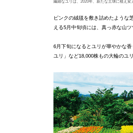
繊細なユリは、2020年、新たな土壌に植え
ピンクの絨毯を敷き詰めたような
える5月中旬頃には、真っ赤な山ツ
6月下旬になるとユリが華やかな
ユリ」など18,000株もの大輪の