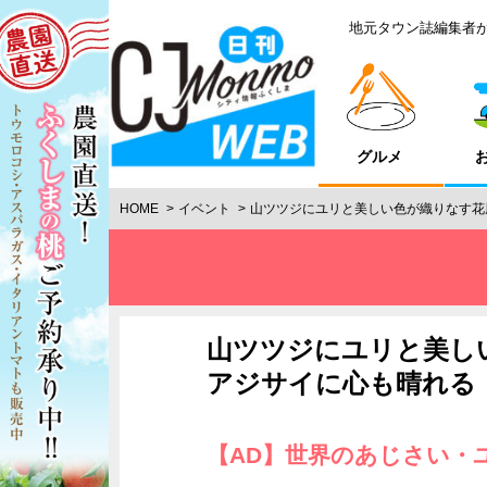
地元タウン誌編集者
グルメ
HOME
イベント
山ツツジにユリと美しい色が織りなす花
山ツツジにユリと美し
アジサイに心も晴れる
【AD】世界のあじさい・