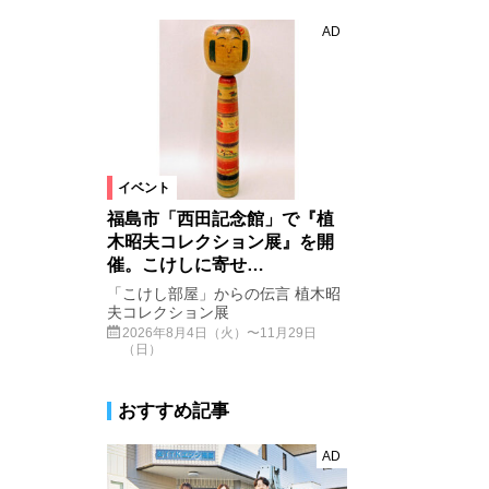
AD
イベント
福島市「西田記念館」で『植
木昭夫コレクション展』を開
催。こけしに寄せ…
「こけし部屋」からの伝言 植木昭
夫コレクション展
2026年8月4日（火）〜11月29日
（日）
おすすめ記事
AD