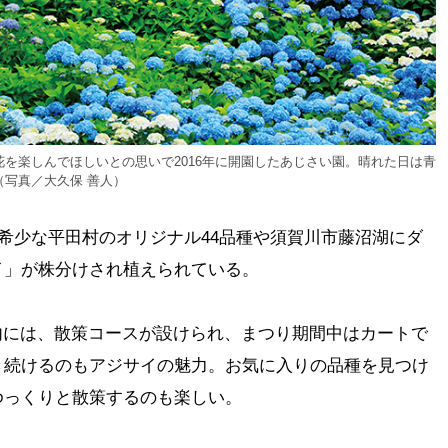
を楽しんでほしいとの思いで2016年に開園したあじさい園。晴れた日は青
写真／大久保 善人）
、希少な平田村のオリジナル44品種や須賀川市藤沼湖にダ
イ」が株分けされ植えられている。
な園内には、散策コースが設けられ、まつり期間中はカートで
き続けるのもアジサイの魅力。お気に入りの品種を見つけ
ゆっくりと散策するのも楽しい。