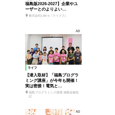
福島版2026-2027】企業やユ
ーザーとのよりよい…
株式会社Like-s（ライクス）
AD
ライフ
【潜入取材】「福島プログラ
ミング講座」が今年も開催！
実は密接！電気と…
福島プログラミング講座 体験会報告
記
AD