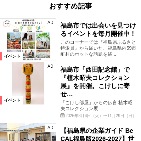
おすすめ記事
AD
福島市では出会いを見つけ
るイベントを毎月開催中！
このコーナーでは『福島県ふるさと
特派員』から届いた、福島県内59市
町村のホットな話題を紹...
イベント
AD
福島市「西田記念館」で
『植木昭夫コレクション
展』を開催。こけしに寄
せ…
イベント
「こけし部屋」からの伝言 植木昭
夫コレクション展
2026年8月4日（火）〜11月29日（日）
AD
【福島県の企業ガイド Be
CAL福島版2026-2027】世