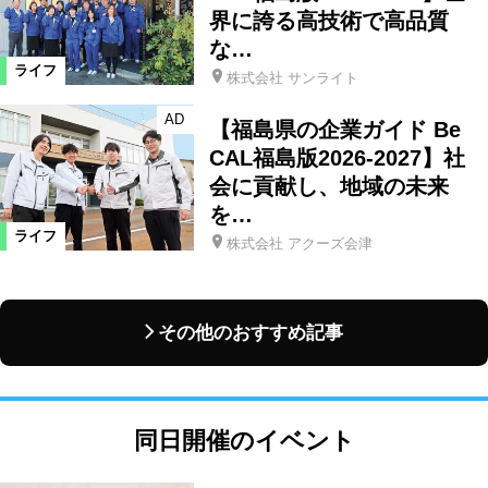
界に誇る高技術で高品質
な…
ライフ
株式会社 サンライト
AD
【福島県の企業ガイド Be
CAL福島版2026-2027】社
会に貢献し、地域の未来
を…
ライフ
株式会社 アクーズ会津
その他のおすすめ記事
同日開催のイベント