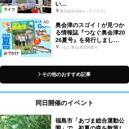
い…
ライフ
株式会社Like-s（ライクス）
AD
奥会津のスゴイ！が見つか
る情報誌『つなぐ奥会津20
26夏号』を発行しまし…
つなぐ奥会津2026夏号
おでかけ
その他のおすすめ記事
同日開催のイベント
福島市「あづま総合運動公
園」で、初夏の森を散策し