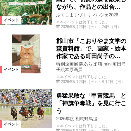
ながら、作品との出合…
ふくしま手づくりマルシェ2026
イベント
※本イベントは終了しました。
2026年5月23日（土）・24日（日）
郡山市「こおりやま文学の
森資料館」で、画家・絵本
作家である町田尚子の…
特別企画展 隙あらば 猫 mini 町田尚
子絵本原画展
イベント
※本イベントは終了しました。
2026年5月23日（土）～8月2日（日）
勇猛果敢な「甲冑競馬」と
「神旗争奪戦」を見に行こ
う
2026年度 相馬野馬追
イベント
※本イベントは終了しました。
2026年5月23日（土）～25日（月）