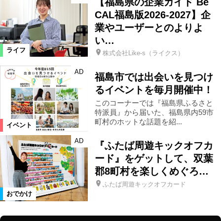
【福島県の企業ガイド Be
CAL福島版2026-2027】企
業やユーザーとのよりよ
い…
ライフ
株式会社Like-s（ライクス）
AD
福島市では出会いを見つけ
るイベントを毎月開催中！
このコーナーでは『福島県ふるさと
特派員』から届いた、福島県内59市
町村のホットな話題を紹...
イベント
AD
『ふたば周遊キックオフカ
ード』をゲットして、双葉
郡8町村を楽しくめぐろ…
ふたば周遊キックオフカード
おでかけ