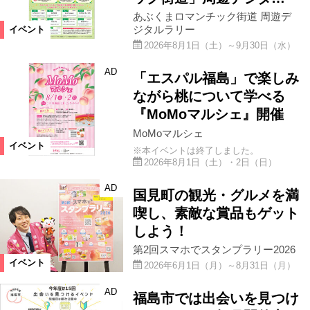
あぶくまロマンチック街道 周遊デ
ジタルラリー
イベント
2026年8月1日（土）～9月30日（水）
AD
「エスパル福島」で楽しみ
ながら桃について学べる
『MoMoマルシェ』開催
MoMoマルシェ
イベント
※本イベントは終了しました。
2026年8月1日（土）・2日（日）
AD
国見町の観光・グルメを満
喫し、素敵な賞品もゲット
しよう！
第2回スマホでスタンプラリー2026
イベント
2026年6月1日（月）～8月31日（月）
AD
福島市では出会いを見つけ