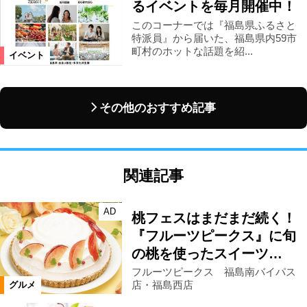
るイベントを毎月開催中！
このコーナーでは『福島県ふるさと
特派員』から届いた、福島県内59市
町村のホットな話題を紹...
イベント
その他のおすすめ記事
関連記事
AD
桃フェスはまだまだ続く！
『フルーツピークス』に旬
の桃を使ったスイーツ…
フルーツピークス 福島南バイパス
店・福島西店
グルメ