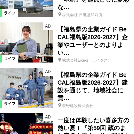
な…
ライフ
株式会社 日進堂印刷所
AD
【福島県の企業ガイド Be
CAL福島版2026-2027】企
業やユーザーとのよりよ
い…
ライフ
株式会社Like-s（ライクス）
AD
【福島県の企業ガイド Be
CAL福島版2026-2027】建
設を通じて、地域社会に
貢…
ライフ
菅野建設株式会社
AD
一度は体験したい喜多方の
熱い夏！『第59回 蔵のま