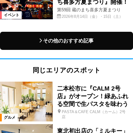
ち喜多方夏まつり』開催！
第59回 蔵のまち喜多方夏まつり
イベント
2026年8月14日（金）・15日（土）
その他のおすすめ記事
同じエリアのスポット
二本松市に『CALM 2号
店』がオープン！緑あふれ
る空間で生パスタを味わう
PASTA＆CAFE CALM（カーム）2号
店
グルメ
東北初出店の「ミルキー」