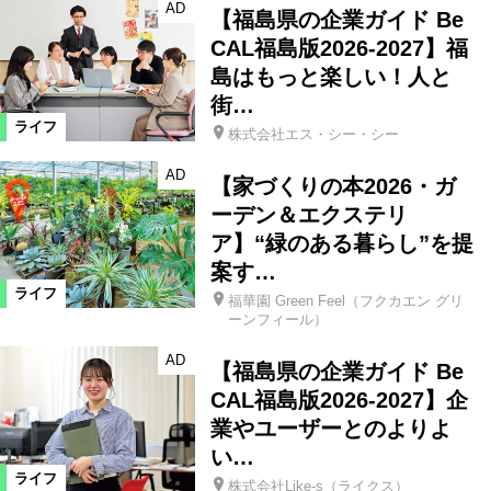
AD
【福島県の企業ガイド Be
CAL福島版2026-2027】福
島はもっと楽しい！人と
街…
ライフ
株式会社エス・シー・シー
AD
【家づくりの本2026・ガ
ーデン＆エクステリ
ア】“緑のある暮らし”を提
案す…
ライフ
福華園 Green Feel（フクカエン グリ
ーンフィール）
AD
【福島県の企業ガイド Be
CAL福島版2026-2027】企
業やユーザーとのよりよ
い…
ライフ
株式会社Like-s（ライクス）