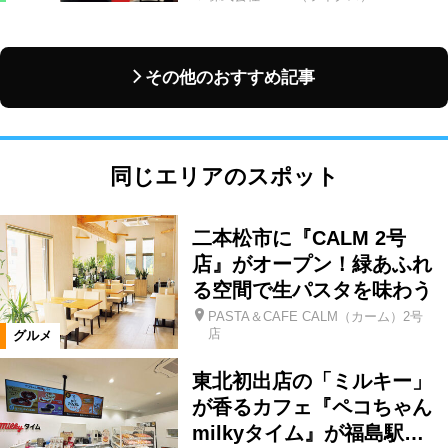
その他のおすすめ記事
同じエリアのスポット
二本松市に『CALM 2号
店』がオープン！緑あふれ
る空間で生パスタを味わう
PASTA＆CAFE CALM（カーム）2号
店
グルメ
東北初出店の「ミルキー」
が香るカフェ『ペコちゃん
milkyタイム』が福島駅…