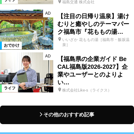
福島交通 株式会社
AD
【注目の日帰り温泉】湯け
むりと癒やしのテーマパー
ク福島市『花ももの湯…
いいざか 花ももの湯［福島市・飯坂温
泉］
おでかけ
AD
【福島県の企業ガイド Be
CAL福島版2026-2027】企
業やユーザーとのよりよ
い…
ライフ
株式会社Like-s（ライクス）
その他のおすすめ記事