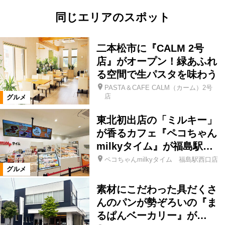
同じエリアのスポット
二本松市に『CALM 2号
店』がオープン！緑あふれ
る空間で生パスタを味わう
PASTA＆CAFE CALM（カーム）2号
店
グルメ
東北初出店の「ミルキー」
が香るカフェ『ペコちゃん
milkyタイム』が福島駅…
ペコちゃんmilkyタイム 福島駅西口店
グルメ
素材にこだわった具だくさ
んのパンが勢ぞろいの『ま
るぱんベーカリー』が…