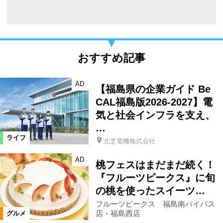
おすすめ記事
AD
【福島県の企業ガイド Be
CAL福島版2026-2027】電
気と社会インフラを支え、
…
ライフ
北芝電機株式会社
AD
桃フェスはまだまだ続く！
『フルーツピークス』に旬
の桃を使ったスイーツ…
フルーツピークス 福島南バイパス
店・福島西店
グルメ