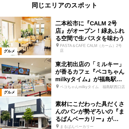
同じエリアのスポット
二本松市に『CALM 2号
店』がオープン！緑あふれ
る空間で生パスタを味わう
PASTA＆CAFE CALM（カーム）2号
店
グルメ
東北初出店の「ミルキー」
が香るカフェ『ペコちゃん
milkyタイム』が福島駅…
ペコちゃんmilkyタイム 福島駅西口店
グルメ
素材にこだわった具だくさ
んのパンが勢ぞろいの『ま
るぱんベーカリー』が…
まるぱんベーカリー