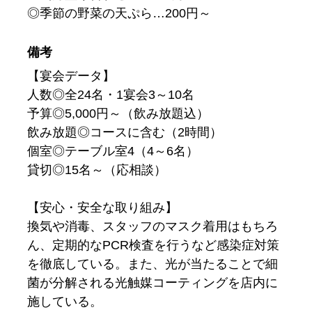
◎季節の野菜の天ぷら…200円～
備考
【宴会データ】
人数◎全24名・1宴会3～10名
予算◎5,000円～（飲み放題込）
飲み放題◎コースに含む（2時間）
個室◎テーブル室4（4～6名）
貸切◎15名～（応相談）
【安心・安全な取り組み】
換気や消毒、スタッフのマスク着用はもちろ
ん、定期的なPCR検査を行うなど感染症対策
を徹底している。また、光が当たることで細
菌が分解される光触媒コーティングを店内に
施している。