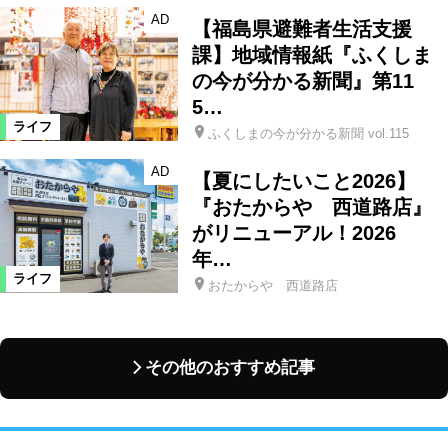
AD
【福島県避難者生活支援
課】地域情報紙『ふくしま
の今が分かる新聞』第11
5…
ライフ
ふくしまの今が分かる新聞 vol.115
AD
【夏にしたいこと2026】
『おたからや 西道路店』
がリニューアル！2026
年…
ライフ
おたからや 西道路店
その他のおすすめ記事