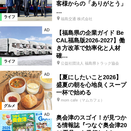
客様からの「ありがとう」
…
ライフ
福島交通 株式会社
AD
【福島県の企業ガイド Be
CAL福島版2026-2027】働
き方改革で効率化と人材
確…
ライフ
公益社団法人 福島県トラック協会
AD
【夏にしたいこと2026】
盛夏の朝を心地良くスープ
一杯で始める
mom cafe（マムカフェ）
グルメ
AD
奥会津のスゴイ！が見つか
る情報誌『つなぐ奥会津20