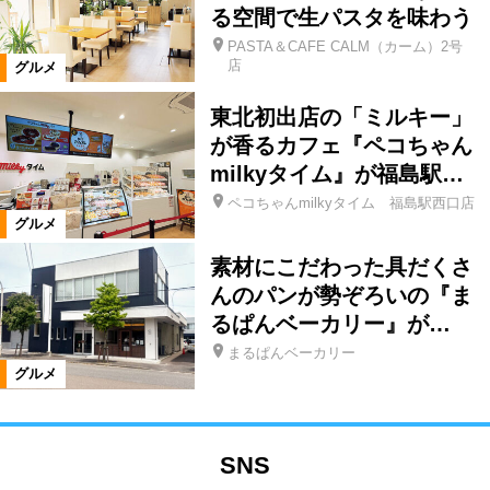
る空間で生パスタを味わう
PASTA＆CAFE CALM（カーム）2号
店
グルメ
東北初出店の「ミルキー」
が香るカフェ『ペコちゃん
milkyタイム』が福島駅…
ペコちゃんmilkyタイム 福島駅西口店
グルメ
素材にこだわった具だくさ
んのパンが勢ぞろいの『ま
るぱんベーカリー』が…
まるぱんベーカリー
グルメ
SNS