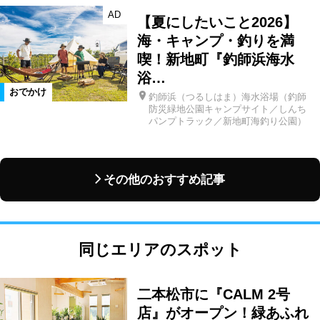
AD
【夏にしたいこと2026】
海・キャンプ・釣りを満
喫！新地町『釣師浜海水
浴…
おでかけ
釣師浜（つるしはま）海水浴場（釣師
防災緑地公園キャンプサイト／しんち
パンプトラック／新地町海釣り公園）
その他のおすすめ記事
同じエリアのスポット
二本松市に『CALM 2号
店』がオープン！緑あふれ