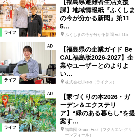
【福島県避難者生活支援
課】地域情報紙『ふくしま
の今が分かる新聞』第11
5…
ライフ
ふくしまの今が分かる新聞 vol.115
AD
【福島県の企業ガイド Be
CAL福島版2026-2027】企
業やユーザーとのよりよ
い…
ライフ
株式会社Like-s（ライクス）
AD
【家づくりの本2026・ガ
ーデン＆エクステリ
ア】“緑のある暮らし”を提
案す…
ライフ
福華園 Green Feel（フクカエン グリ
ーンフィール）