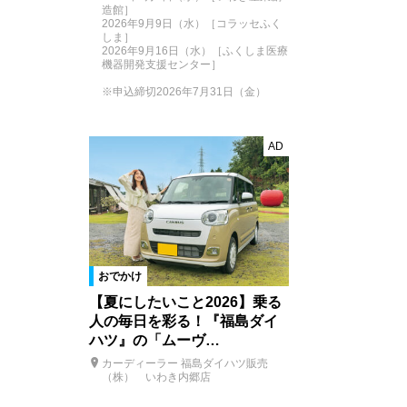
造館］
2026年9月9日（水）［コラッセふく
しま］
2026年9月16日（水）［ふくしま医療
機器開発支援センター］
※申込締切2026年7月31日（金）
AD
おでかけ
【夏にしたいこと2026】乗る
人の毎日を彩る！『福島ダイ
ハツ』の「ムーヴ…
カーディーラー 福島ダイハツ販売
（株） いわき内郷店