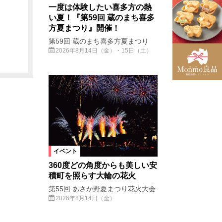
一度は体験したい喜多方の熱
い夏！『第59回 蔵のまち喜多
方夏まつり』開催！
第59回 蔵のまち喜多方夏まつり
2026年8月14日（金）・15日（土）
イベント
360度どの角度からも美しい安
積町を照らす大輪の花火
第55回 あさか野夏まつり花火大会
2026年8月14日（金）