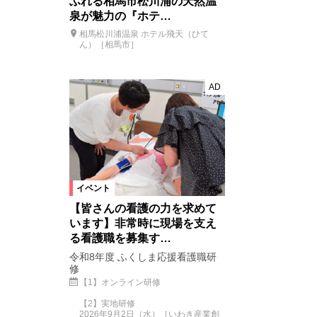
ふれる相馬市松川浦の天然温
泉が魅力の『ホテ…
相馬松川浦温泉 ホテル飛天（ひて
ん）［相馬市］
AD
イベント
【皆さんの看護の力を求めて
います】非常時に現場を支え
る看護職を募集す…
令和8年度 ふくしま応援看護職研
修
【1】オンライン研修
【2】実地研修
2026年9月2日（水）［いわき産業創