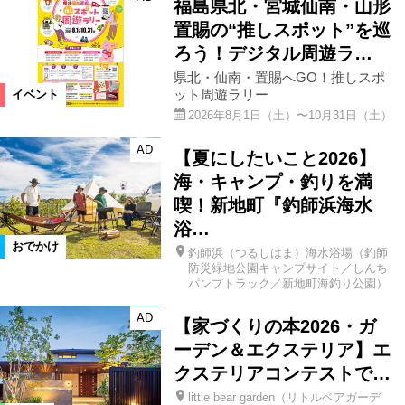
福島県北・宮城仙南・山形
置賜の“推しスポット”を巡
ろう！デジタル周遊ラ…
県北・仙南・置賜へGO！推しスポ
ット周遊ラリー
イベント
2026年8月1日（土）〜10月31日（土）
AD
【夏にしたいこと2026】
海・キャンプ・釣りを満
喫！新地町『釣師浜海水
浴…
おでかけ
釣師浜（つるしはま）海水浴場（釣師
防災緑地公園キャンプサイト／しんち
パンプトラック／新地町海釣り公園）
AD
【家づくりの本2026・ガ
ーデン＆エクステリア】エ
クステリアコンテストで…
little bear garden（リトルベアガーデ