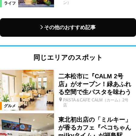
ン）
ライフ
その他のおすすめ記事
同じエリアのスポット
二本松市に『CALM 2号
店』がオープン！緑あふれ
る空間で生パスタを味わう
PASTA＆CAFE CALM（カーム）2号
店
グルメ
東北初出店の「ミルキー」
が香るカフェ『ペコちゃん
milkyタイム』が福島駅…