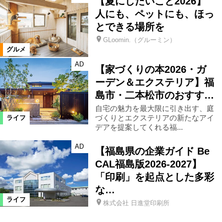
【夏にしたいこと2026】
人にも、ペットにも、ほっ
とできる場所を
GLoomin.（グルーミン）
グルメ
AD
【家づくりの本2026・ガ
ーデン＆エクステリア】福
島市・二本松市のおすす…
自宅の魅力を最大限に引き出す、庭
づくりとエクステリアの新たなアイ
ライフ
デアを提案してくれる福...
AD
【福島県の企業ガイド Be
CAL福島版2026-2027】
「印刷」を起点とした多彩
な…
ライフ
株式会社 日進堂印刷所