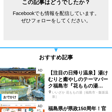
この記事はどうでしたか？
Facebookでも情報を配信しています。
ぜひフォローをしてください。
おすすめ記事
AD
【注目の日帰り温泉】湯け
むりと癒やしのテーマパー
ク福島市『花ももの湯…
いいざか 花ももの湯［福島市・飯坂温
泉］
おでかけ
AD
福島県が県政150周年！官