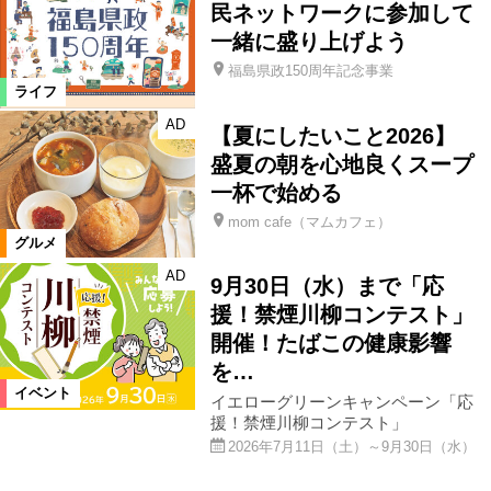
民ネットワークに参加して
一緒に盛り上げよう
福島県政150周年記念事業
ライフ
AD
【夏にしたいこと2026】
盛夏の朝を心地良くスープ
一杯で始める
mom cafe（マムカフェ）
グルメ
AD
9月30日（水）まで「応
援！禁煙川柳コンテスト」
開催！たばこの健康影響
を…
イベント
イエローグリーンキャンペーン「応
援！禁煙川柳コンテスト」
2026年7月11日（土）～9月30日（水）