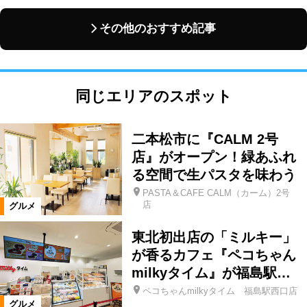
その他のおすすめ記事
同じエリアのスポット
二本松市に『CALM 2号
店』がオープン！緑あふれ
る空間で生パスタを味わう
PASTA＆CAFE CALM（カーム）2号
店
グルメ
東北初出店の「ミルキー」
が香るカフェ『ペコちゃん
milkyタイム』が福島駅…
ペコちゃんmilkyタイム 福島駅西口店
グルメ