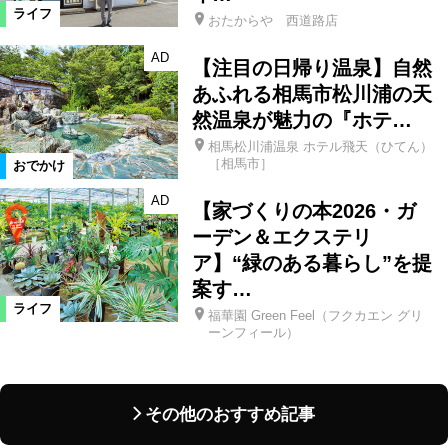
ライフ
おたからや 西道路店
AD
【注目の日帰り温泉】自然
あふれる相馬市松川浦の天
然温泉が魅力の『ホテ…
相馬松川浦温泉 ホテル飛天（ひてん）
［相馬市］
おでかけ
AD
【家づくりの本2026・ガ
ーデン＆エクステリ
ア】“緑のある暮らし”を提
案す…
ライフ
福華園 Green Feel（フクカエン グリ
ーンフィール）
その他のおすすめ記事