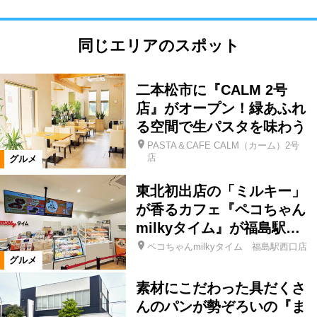
同じエリアのスポット
二本松市に『CALM 2号
店』がオープン！緑あふれ
る空間で生パスタを味わう
PASTA＆CAFE CALM（カーム）2号
店
グルメ
東北初出店の「ミルキー」
が香るカフェ『ペコちゃん
milkyタイム』が福島駅…
ペコちゃんmilkyタイム 福島駅西口店
グルメ
素材にこだわった具だくさ
んのパンが勢ぞろいの『ま