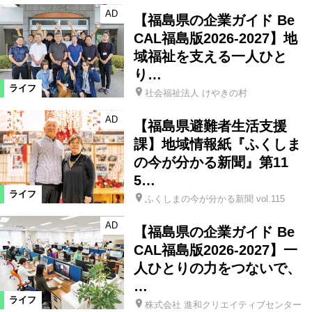
AD
【福島県の企業ガイド Be
CAL福島版2026-2027】地
域福祉を支える一人ひと
り…
ライフ
社会福祉法人 けやきの村
AD
【福島県避難者生活支援
課】地域情報紙『ふくしま
の今が分かる新聞』第11
5…
ライフ
ふくしまの今が分かる新聞 vol.115
AD
【福島県の企業ガイド Be
CAL福島版2026-2027】一
人ひとりの力をつないで、
…
ライフ
株式会社 進和クリエイティブセンター