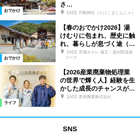
さ…
おでかけ
【AD】竹駒神社（たけこまじんじゃ）
【春のおでかけ2026】湯
けむりに包まれ、歴史に触
れ、暮らしが息づく途（…
【AD】宮城オルレ 蔵王・遠刈田温泉
コース
おでかけ
【2026産業廃棄物処理業
の世界で輝く人】経験を生
かした成長のチャンスが…
【AD】恵和興業株式会社
ライフ
SNS