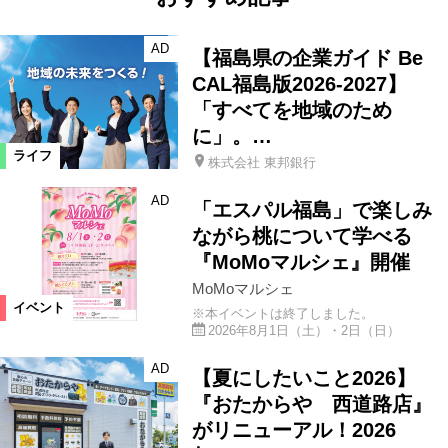
AD
【福島県の企業ガイド Be
CAL福島版2026-2027】
「すべてを地域のため
に」。…
ライフ
株式会社 東邦銀行
AD
「エスパル福島」で楽しみ
ながら桃について学べる
『MoMoマルシェ』開催
MoMoマルシェ
イベント
※本イベントは終了しました。
2026年8月1日（土）・2日（日）
AD
【夏にしたいこと2026】
『おたからや 西道路店』
がリニューアル！2026