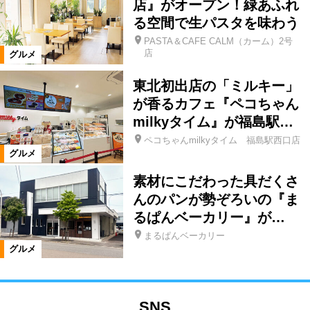
店』がオープン！緑あふれ
る空間で生パスタを味わう
PASTA＆CAFE CALM（カーム）2号
店
グルメ
東北初出店の「ミルキー」
が香るカフェ『ペコちゃん
milkyタイム』が福島駅…
ペコちゃんmilkyタイム 福島駅西口店
グルメ
素材にこだわった具だくさ
んのパンが勢ぞろいの『ま
るぱんベーカリー』が…
まるぱんベーカリー
グルメ
SNS