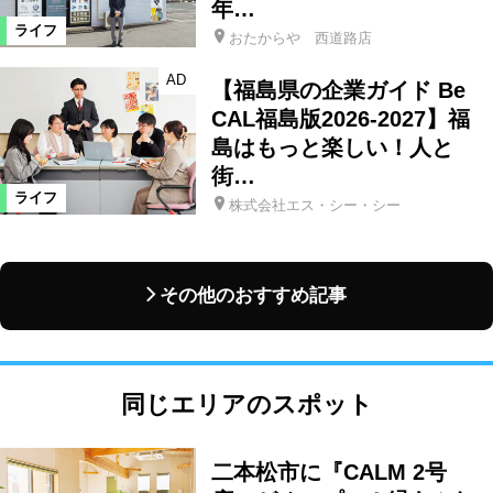
年…
ライフ
おたからや 西道路店
AD
【福島県の企業ガイド Be
CAL福島版2026-2027】福
島はもっと楽しい！人と
街…
ライフ
株式会社エス・シー・シー
その他のおすすめ記事
同じエリアのスポット
二本松市に『CALM 2号