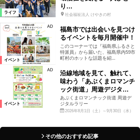
り…
ライフ
社会福祉法人 けやきの村
AD
福島市では出会いを見つけ
るイベントを毎月開催中！
このコーナーでは『福島県ふるさと
特派員』から届いた、福島県内59市
町村のホットな話題を紹...
イベント
AD
沿線地域を見て、触れて、
味わう「あぶくまロマンチ
ック街道」周遊デジタ…
あぶくまロマンチック街道 周遊デ
ジタルラリー
イベント
2026年8月1日（土）～9月30日（水）
その他のおすすめ記事