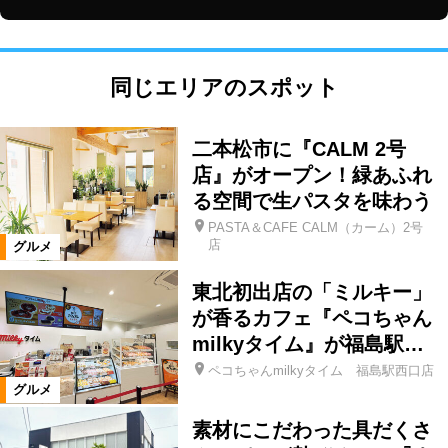
同じエリアのスポット
二本松市に『CALM 2号
店』がオープン！緑あふれ
る空間で生パスタを味わう
PASTA＆CAFE CALM（カーム）2号
店
グルメ
東北初出店の「ミルキー」
が香るカフェ『ペコちゃん
milkyタイム』が福島駅…
ペコちゃんmilkyタイム 福島駅西口店
グルメ
素材にこだわった具だくさ