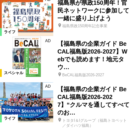
福島県が県政150周年！官
民ネットワークに参加して
一緒に盛り上げよう
福島県政150周年記念事業
ライフ
AD
【福島県の企業ガイド Be
CAL福島版2026-2027】W
ebでも読めます！地元タ
ウ…
スペシャル
BeCAL福島版2026-2027
AD
【福島県の企業ガイド Be
CAL福島版2026-202
7】“クルマを通してすべて
のお…
ライフ
トヨタI＆Iグループ（福島トヨペット
／ダイハツ福島）