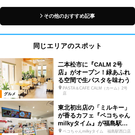
その他のおすすめ記事
同じエリアのスポット
二本松市に『CALM 2号
店』がオープン！緑あふれ
る空間で生パスタを味わう
PASTA＆CAFE CALM（カーム）2号
店
グルメ
東北初出店の「ミルキー」
が香るカフェ『ペコちゃん
milkyタイム』が福島駅…
ペコちゃんmilkyタイム 福島駅西口店