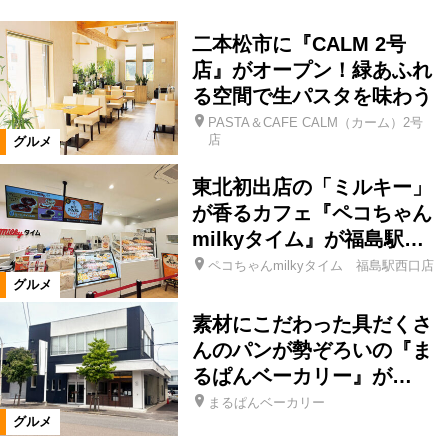
二本松市に『CALM 2号
店』がオープン！緑あふれ
る空間で生パスタを味わう
PASTA＆CAFE CALM（カーム）2号
店
グルメ
東北初出店の「ミルキー」
が香るカフェ『ペコちゃん
milkyタイム』が福島駅…
ペコちゃんmilkyタイム 福島駅西口店
グルメ
素材にこだわった具だくさ
んのパンが勢ぞろいの『ま
るぱんベーカリー』が…
まるぱんベーカリー
グルメ