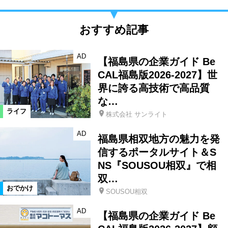
おすすめ記事
AD
【福島県の企業ガイド Be
CAL福島版2026-2027】世
界に誇る高技術で高品質
な…
ライフ
株式会社 サンライト
AD
福島県相双地方の魅力を発
信するポータルサイト＆S
NS『SOUSOU相双』で相
双…
おでかけ
SOUSOU相双
AD
【福島県の企業ガイド Be