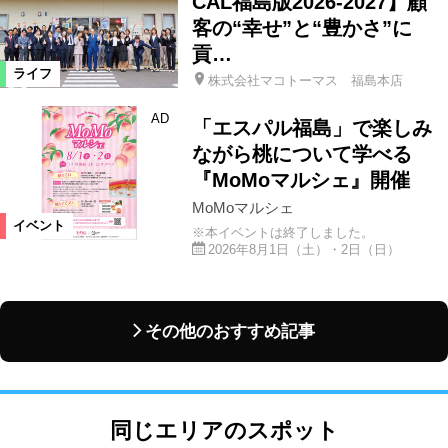
CAL福島版2026-2027】顧
客の“幸せ”と“豊かさ”に
貢…
ライフ
株式会社マコトーマス 福島本店
AD
「エスパル福島」で楽しみ
ながら桃について学べる
『MoMoマルシェ』開催
MoMoマルシェ
イベント
※本イベントは終了しました。
2026年8月1日（土）・2日（日）
その他のおすすめ記事
同じエリアのスポット