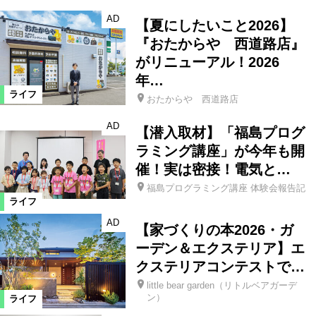
AD
【夏にしたいこと2026】
『おたからや 西道路店』
がリニューアル！2026
年…
ライフ
おたからや 西道路店
AD
【潜入取材】「福島プログ
ラミング講座」が今年も開
催！実は密接！電気と…
福島プログラミング講座 体験会報告記
ライフ
AD
【家づくりの本2026・ガ
ーデン＆エクステリア】エ
クステリアコンテストで…
little bear garden（リトルベアガーデ
ン）
ライフ