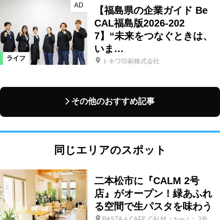
AD
【福島県の企業ガイド Be
CAL福島版2026-202
7】“未来をつなぐときは、
いま…
ライフ
トキワ印刷株式会社
その他のおすすめ記事
同じエリアのスポット
二本松市に『CALM 2号
店』がオープン！緑あふれ
る空間で生パスタを味わう
PASTA＆CAFE CALM（カーム）2号