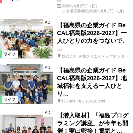
2026年9月27日（日）
※出場応募締切2026年8月17日（月）
AD
【福島県の企業ガイド Be
CAL福島版2026-2027】一
人ひとりの力をつないで、
…
ライフ
株式会社 進和クリエイティブセンター
AD
【福島県の企業ガイド Be
CAL福島版2026-2027】地
域福祉を支える一人ひと
り…
ライフ
社会福祉法人 けやきの村
AD
【潜入取材】「福島プログ
ラミング講座」が今年も開
催！実は密接！電気と…