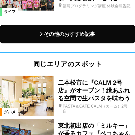
福島プログラミング講座 体験会報告記
ライフ
その他のおすすめ記事
同じエリアのスポット
二本松市に『CALM 2号
店』がオープン！緑あふれ
る空間で生パスタを味わう
PASTA＆CAFE CALM（カーム）2号
店
グルメ
東北初出店の「ミルキー」
が香るカフェ『ペコちゃん