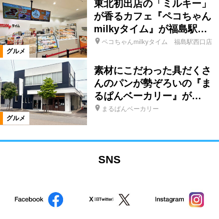
東北初出店の「ミルキー」
が香るカフェ『ペコちゃん
milkyタイム』が福島駅…
ペコちゃんmilkyタイム 福島駅西口店
グルメ
素材にこだわった具だくさ
んのパンが勢ぞろいの『ま
るぱんベーカリー』が…
まるぱんベーカリー
グルメ
SNS