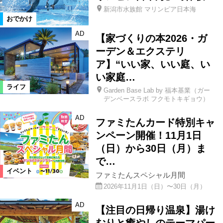
新潟市水族館 マリンピア日本海
おでかけ
AD
【家づくりの本2026・ガ
ーデン＆エクステリ
ア】“いい家、いい庭、い
い家庭…
ライフ
Garden Base Lab by 福本基業（ガー
デンベースラボ フクモトキギョウ）
AD
ファミたんカード特別キャ
ンペーン開催！11月1日
（日）から30日（月）ま
で…
イベント
ファミたんスペシャル月間
2026年11月1日（日）〜30日（月）
AD
【注目の日帰り温泉】湯け
むりと癒やしのテーマパー