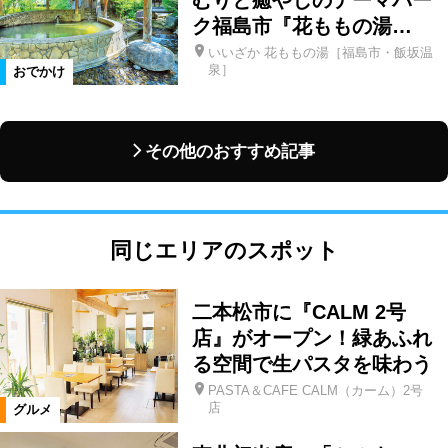
ク福島市『花ももの湯…
いいざか 花ももの湯［福島市・飯坂温
泉］
おでかけ
その他のおすすめ記事
同じエリアのスポット
二本松市に『CALM 2号
店』がオープン！緑あふれ
る空間で生パスタを味わう
PASTA＆CAFE CALM（カーム）2号
店
グルメ