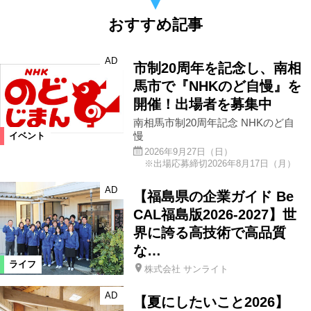
おすすめ記事
AD
市制20周年を記念し、南相
馬市で『NHKのど自慢』を
開催！出場者を募集中
南相馬市制20周年記念 NHKのど自
慢
イベント
2026年9月27日（日）
※出場応募締切2026年8月17日（月）
AD
【福島県の企業ガイド Be
CAL福島版2026-2027】世
界に誇る高技術で高品質
な…
ライフ
株式会社 サンライト
AD
【夏にしたいこと2026】