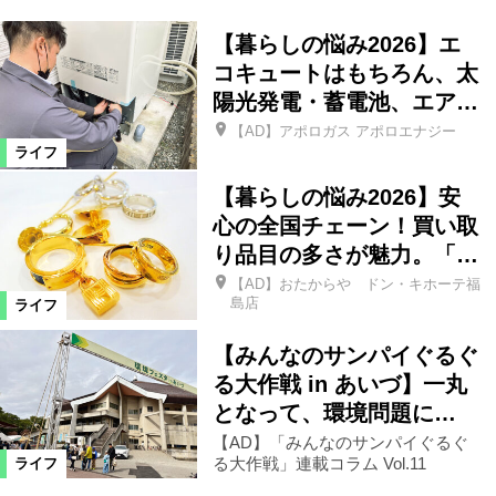
【暮らしの悩み2026】エ
コキュートはもちろん、太
陽光発電・蓄電池、エア…
【AD】アポロガス アポロエナジー
ライフ
【暮らしの悩み2026】安
心の全国チェーン！買い取
り品目の多さが魅力。「…
【AD】おたからや ドン・キホーテ福
島店
ライフ
【みんなのサンパイぐるぐ
る大作戦 in あいづ】一丸
となって、環境問題に…
【AD】「みんなのサンパイぐるぐ
る大作戦」連載コラム Vol.11
ライフ