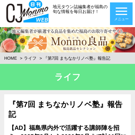
地元タウン誌編集者が福島の
旬な情報を毎日お届け！
メニュー
HOME
ライフ
『第7回 まちなかリノベ塾』報告記
ライフ
『第7回 まちなかリノベ塾』報告
記
【AD】福島県内外で活躍する講師陣を招