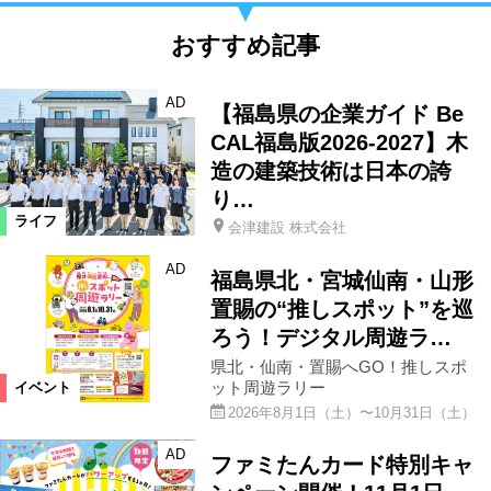
おすすめ記事
AD
【福島県の企業ガイド Be
CAL福島版2026-2027】木
造の建築技術は日本の誇
り…
ライフ
会津建設 株式会社
AD
福島県北・宮城仙南・山形
置賜の“推しスポット”を巡
ろう！デジタル周遊ラ…
県北・仙南・置賜へGO！推しスポ
ット周遊ラリー
イベント
2026年8月1日（土）〜10月31日（土）
AD
ファミたんカード特別キャ