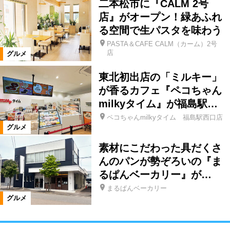
二本松市に『CALM 2号
店』がオープン！緑あふれ
る空間で生パスタを味わう
PASTA＆CAFE CALM（カーム）2号
店
グルメ
東北初出店の「ミルキー」
が香るカフェ『ペコちゃん
milkyタイム』が福島駅…
ペコちゃんmilkyタイム 福島駅西口店
グルメ
素材にこだわった具だくさ
んのパンが勢ぞろいの『ま
るぱんベーカリー』が…
まるぱんベーカリー
グルメ