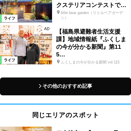
クステリアコンテストで…
little bear garden（リトルベアガーデ
ン）
ライフ
AD
【福島県避難者生活支援
課】地域情報紙『ふくしま
の今が分かる新聞』第11
5…
ライフ
ふくしまの今が分かる新聞 vol.115
その他のおすすめ記事
同じエリアのスポット