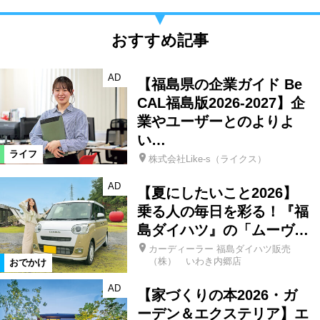
おすすめ記事
AD
【福島県の企業ガイド Be
CAL福島版2026-2027】企
業やユーザーとのよりよ
い…
ライフ
株式会社Like-s（ライクス）
AD
【夏にしたいこと2026】
乗る人の毎日を彩る！『福
島ダイハツ』の「ムーヴ…
カーディーラー 福島ダイハツ販売
（株） いわき内郷店
おでかけ
AD
【家づくりの本2026・ガ
ーデン＆エクステリア】エ