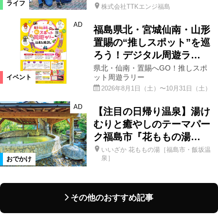
ライフ
株式会社TTKエンジ福島
AD
福島県北・宮城仙南・山形
置賜の“推しスポット”を巡
ろう！デジタル周遊ラ…
県北・仙南・置賜へGO！推しスポ
ット周遊ラリー
イベント
2026年8月1日（土）〜10月31日（土）
AD
【注目の日帰り温泉】湯け
むりと癒やしのテーマパー
ク福島市『花ももの湯…
いいざか 花ももの湯［福島市・飯坂温
泉］
おでかけ
その他のおすすめ記事