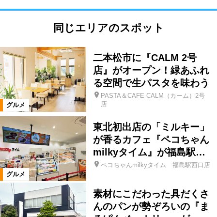
同じエリアのスポット
二本松市に『CALM 2号
店』がオープン！緑あふれ
る空間で生パスタを味わう
PASTA＆CAFE CALM（カーム）2号
店
グルメ
東北初出店の「ミルキー」
が香るカフェ『ペコちゃん
milkyタイム』が福島駅…
ペコちゃんmilkyタイム 福島駅西口店
グルメ
素材にこだわった具だくさ
んのパンが勢ぞろいの『ま