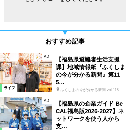
おすすめ記事
AD
【福島県避難者生活支援
課】地域情報紙『ふくしま
の今が分かる新聞』第11
5…
ライフ
ふくしまの今が分かる新聞 vol.115
AD
【福島県の企業ガイド Be
CAL福島版2026-2027】ネ
ットワークを使う人から
支…