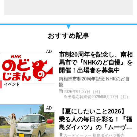
おすすめ記事
AD
市制20周年を記念し、南相
馬市で『NHKのど自慢』を
開催！出場者を募集中
南相馬市制20周年記念 NHKのど自
慢
イベント
2026年9月27日（日）
※出場応募締切2026年8月17日（月）
AD
【夏にしたいこと2026】
乗る人の毎日を彩る！『福
島ダイハツ』の「ムーヴ…
カーディーラー 福島ダイハツ販売