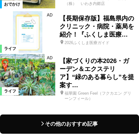
（株） いわき内郷店
おでかけ
AD
【長期保存版】福島県内の
クリニック・病院・薬局を
紹介！『ふくしま医療…
2026ふくしま医療ガイド
ライフ
AD
【家づくりの本2026・ガ
ーデン＆エクステリ
ア】“緑のある暮らし”を提
案す…
ライフ
福華園 Green Feel（フクカエン グリ
ーンフィール）
その他のおすすめ記事