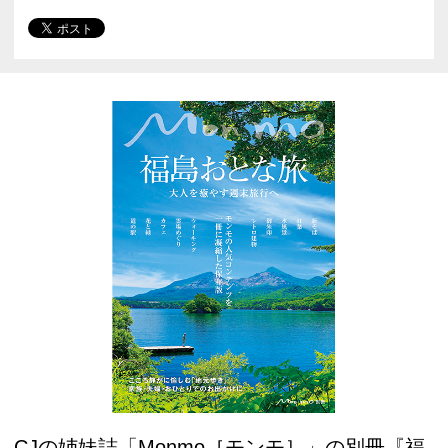
CJの姉妹誌「Monmo［モンモ］」の別冊『福