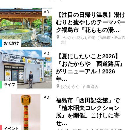
AD
【注目の日帰り温泉】湯け
むりと癒やしのテーマパー
ク福島市『花ももの湯…
いいざか 花ももの湯［福島市・飯坂温
泉］
おでかけ
AD
【夏にしたいこと2026】
『おたからや 西道路店』
がリニューアル！2026
年…
ライフ
おたからや 西道路店
AD
福島市「西田記念館」で
『植木昭夫コレクション
展』を開催。こけしに寄
せ…
イベント