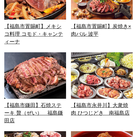
【福島市置賜町】メキシ
【福島市置賜町】炭焼き×
コ料理 コモド・キャンテ
肉バル 波平
ィーナ
【福島市鎌田】石焼ステ
【福島市永井川】大衆焼
ーキ 贅（ぜい） 福島鎌
肉 ひつじどき 南福島店
田店