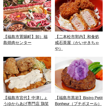
【福島市置賜町】卸）福
【二本松市郭内】和食処
島焼肉センター
戒石茶屋（かいせきちゃ
や）
【福島市宮代】中津しょ
【福島市黒岩】Bistro Petit
うゆからあげ専門店 鶏笑
Bonheur（プチボヌール）