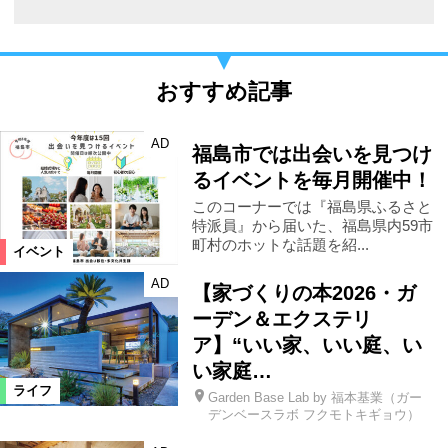
おすすめ記事
AD
福島市では出会いを見つけ
るイベントを毎月開催中！
このコーナーでは『福島県ふるさと
特派員』から届いた、福島県内59市
町村のホットな話題を紹...
イベント
AD
【家づくりの本2026・ガ
ーデン＆エクステリ
ア】“いい家、いい庭、い
い家庭…
ライフ
Garden Base Lab by 福本基業（ガー
デンベースラボ フクモトキギョウ）