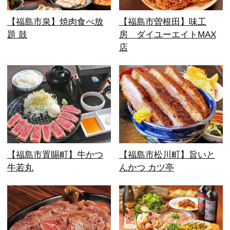
【福島市泉】焼肉食べ放
【福島市曽根田】味工
題 鼓
房 ダイユーエイトMAX
店
【福島市置賜町】牛かつ
【福島市松川町】旨いと
牛若丸
んかつ カツ亭