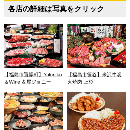
各店の詳細は写真をクリック
【福島市置賜町】Yakiniku
【福島市笹谷】米沢牛炭
＆Wine 炙屋ジョニー
火焼肉 上杉