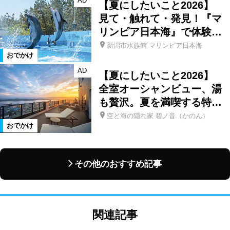
AD
【夏にしたいこと2026】
見て・触れて・発見！『マ
リンピア日本海』で体験…
新潟市水族館 マリンピア日本海
おでかけ
AD
【夏にしたいこと2026】
全室オーシャンビュー、湯
も贅沢。夏を満喫する特…
空と海の隠れ家 碧ノ音（かのん）
おでかけ
その他のおすすめ記事
関連記事