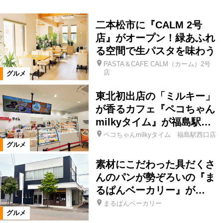
二本松市に『CALM 2号
店』がオープン！緑あふれ
る空間で生パスタを味わう
PASTA＆CAFE CALM（カーム）2号
店
グルメ
東北初出店の「ミルキー」
が香るカフェ『ペコちゃん
milkyタイム』が福島駅…
ペコちゃんmilkyタイム 福島駅西口店
グルメ
素材にこだわった具だくさ
んのパンが勢ぞろいの『ま
るぱんベーカリー』が…
まるぱんベーカリー
グルメ