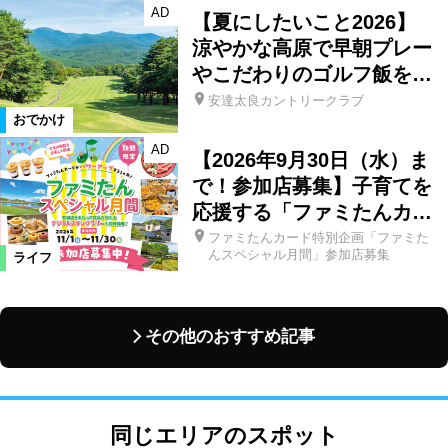
AD
【夏にしたいこと2026】
涼やかな高原で早朝プレー
やこだわりのゴルフ飯を…
安達太良カントリークラブ
おでかけ
AD
【2026年9月30日（水）ま
で！参加店募集】子育てを
応援する「ファミたんカ…
ファミたんカード特別企画「ファミた
んスペシャル月間」参加店募集
ライフ
その他のおすすめ記事
同じエリアのスポット