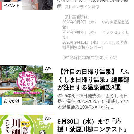
令和8年度 ふくしま応援看護職研修
イベント
【1】オンライン研修
【2】実地研修
2026年9月2日（水）［いわき産業創造
館］
2026年9月9日（水）［コラッセふくし
ま］
2026年9月16日（水）［ふくしま医療
機器開発支援センター］
※申込締切2026年7月31日（金）
AD
【注目の日帰り温泉】『ふ
くしま日帰り温泉』編集部
が注目する温泉施設3選
2025年9月25日発売の『ふくしま日
帰り温泉 2025-2026』に掲載してい
おでかけ
る温泉施設100軒の中から...
AD
9月30日（水）まで「応
援！禁煙川柳コンテスト」