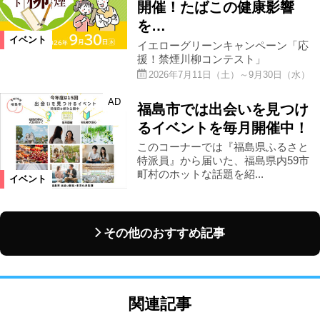
開催！たばこの健康影響
を…
イベント
イエローグリーンキャンペーン「応
援！禁煙川柳コンテスト」
2026年7月11日（土）～9月30日（水）
AD
福島市では出会いを見つけ
るイベントを毎月開催中！
このコーナーでは『福島県ふるさと
特派員』から届いた、福島県内59市
町村のホットな話題を紹...
イベント
その他のおすすめ記事
関連記事