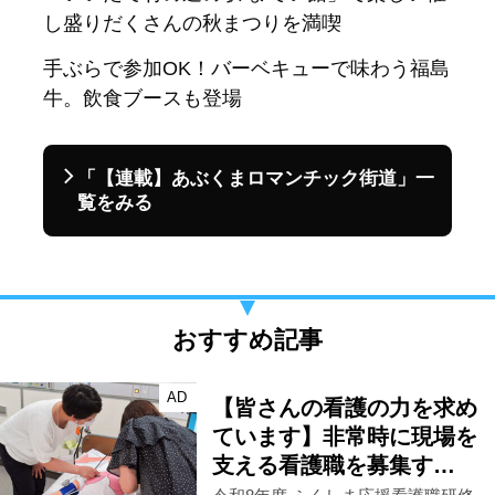
し盛りだくさんの秋まつりを満喫
手ぶらで参加OK！バーベキューで味わう福島
牛。飲食ブースも登場
「【連載】あぶくまロマンチック街道」一
覧をみる
おすすめ記事
AD
【皆さんの看護の力を求め
ています】非常時に現場を
支える看護職を募集す…