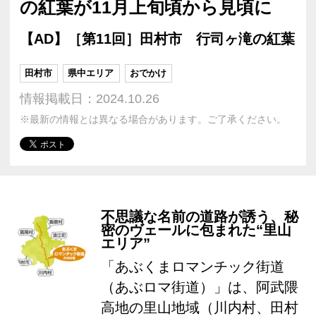
の紅葉が11月上旬頃から見頃に
【AD】［第11回］田村市 行司ヶ滝の紅葉
田村市
県中エリア
おでかけ
情報掲載日：2024.10.26
※最新の情報とは異なる場合があります。ご了承ください。
不思議な名前の道路が誘う、秘
密のヴェールに包まれた“里山
エリア”
「あぶくまロマンチック街道
（あぶロマ街道）」は、阿武隈
高地の里山地域（川内村、田村