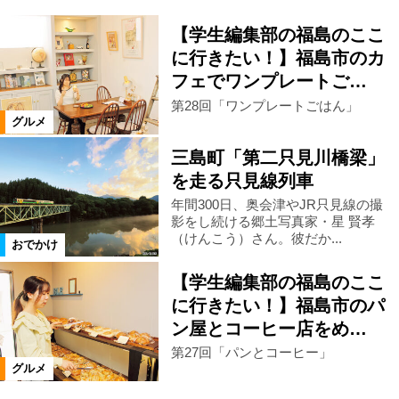
【学生編集部の福島のここ
に行きたい！】福島市のカ
フェでワンプレートご…
第28回「ワンプレートごはん」
グルメ
三島町「第二只見川橋梁」
を走る只見線列車
年間300日、奥会津やJR只見線の撮
影をし続ける郷土写真家・星 賢孝
（けんこう）さん。彼だか...
おでかけ
【学生編集部の福島のここ
に行きたい！】福島市のパ
ン屋とコーヒー店をめ…
第27回「パンとコーヒー」
グルメ