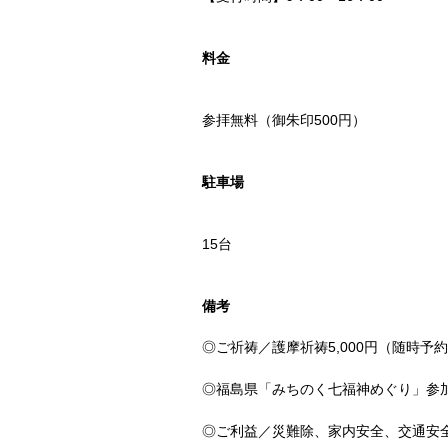
料金
参拝無料（御朱印500円）
駐車場
15台
備考
◎ご祈祷／護摩祈祷5,000円（随時予
◎福島県「みちのく七福神めぐり」参
◎ご利益／災難除、家内安全、交通安