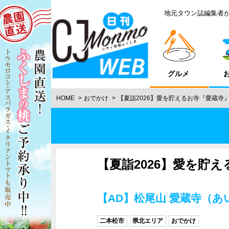
地元タウン誌編集者
グルメ
HOME
おでかけ
【夏詣2026】愛を貯えるお寺『愛蔵寺
【夏詣2026】愛を貯
【AD】松尾山 愛蔵寺（あ
二本松市
県北エリア
おでかけ