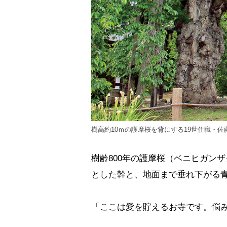
樹高約10ｍの護摩桜を背にする19世住職・
樹齢800年の護摩桜（ベニヒガン
とした幹と、地面まで垂れ下がる
「ここは愛を貯えるお寺です。悩