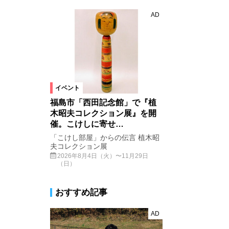
AD
イベント
福島市「西田記念館」で『植
木昭夫コレクション展』を開
催。こけしに寄せ…
「こけし部屋」からの伝言 植木昭
夫コレクション展
2026年8月4日（火）〜11月29日
（日）
おすすめ記事
AD