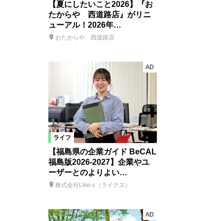
【夏にしたいこと2026】『お
たからや 西道路店』がリニ
ューアル！2026年…
おたからや 西道路店
AD
ライフ
【福島県の企業ガイド BeCAL
福島版2026-2027】企業やユ
ーザーとのよりよい…
株式会社Like-s（ライクス）
AD