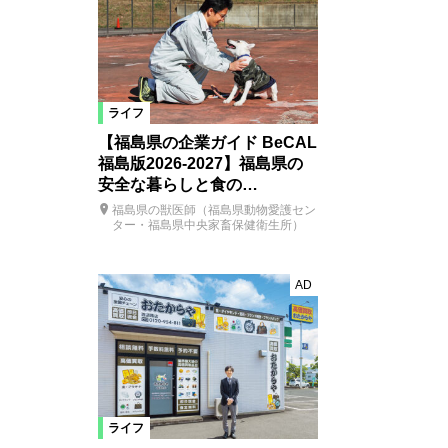
ライフ
【福島県の企業ガイド BeCAL
福島版2026-2027】福島県の
安全な暮らしと食の…
福島県の獣医師（福島県動物愛護セン
ター・福島県中央家畜保健衛生所）
AD
ライフ