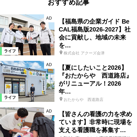
おすすめ記事
AD
【福島県の企業ガイド Be
CAL福島版2026-2027】社
会に貢献し、地域の未来
を…
ライフ
株式会社 アクーズ会津
AD
【夏にしたいこと2026】
『おたからや 西道路店』
がリニューアル！2026
年…
ライフ
おたからや 西道路店
AD
【皆さんの看護の力を求め
ています】非常時に現場を
支える看護職を募集す…