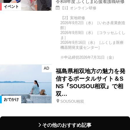
令和8年度 ふくしま応援看護職研修
イベント
【1】オンライン研修
【2】実地研修
2026年9月2日（水）［いわき産業創造
館］
2026年9月9日（水）［コラッセふくし
ま］
2026年9月16日（水）［ふくしま医療
機器開発支援センター］
※申込締切2026年7月31日（金）
AD
福島県相双地方の魅力を発
信するポータルサイト＆S
NS『SOUSOU相双』で相
双…
おでかけ
SOUSOU相双
その他のおすすめ記事