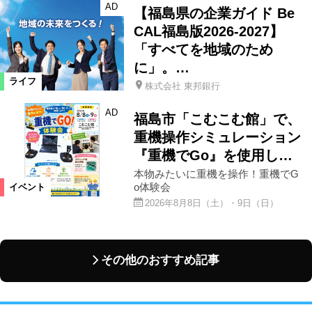
AD
【福島県の企業ガイド Be
CAL福島版2026-2027】
「すべてを地域のため
に」。…
ライフ
株式会社 東邦銀行
AD
福島市「こむこむ館」で、
重機操作シミュレーション
『重機でGo』を使用し…
本物みたいに重機を操作！重機でG
o体験会
イベント
2026年8月8日（土）・9日（日）
その他のおすすめ記事