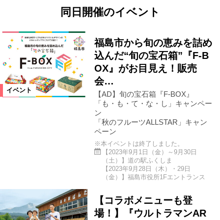
同日開催のイベント
福島市から旬の恵みを詰め
込んだ“旬の宝石箱”『F-B
OX』がお目見え！販売
会…
イベント
【AD】旬の宝石箱『F-BOX』
「も・も・て・な・し」キャンペー
ン
「秋のフルーツALLSTAR」キャン
ペーン
※本イベントは終了しました。
【2023年9月1日（金）～9月30日
（土）】道の駅ふくしま
【2023年9月28日（木）・29日
（金）】福島市役所1Fエントランス
【コラボメニューも登
場！】『ウルトラマンAR