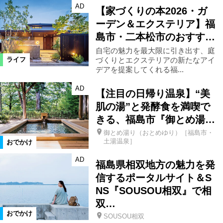
AD
【家づくりの本2026・ガ
ーデン＆エクステリア】福
島市・二本松市のおすす…
自宅の魅力を最大限に引き出す、庭
づくりとエクステリアの新たなアイ
ライフ
デアを提案してくれる福...
AD
【注目の日帰り温泉】“美
肌の湯”と発酵食を満喫で
きる、福島市『御とめ湯…
御とめ湯り（おとめゆり）［福島市・
土湯温泉］
おでかけ
AD
福島県相双地方の魅力を発
信するポータルサイト＆S
NS『SOUSOU相双』で相
双…
おでかけ
SOUSOU相双