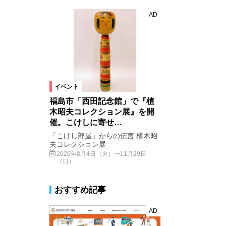
AD
イベント
福島市「西田記念館」で『植
木昭夫コレクション展』を開
催。こけしに寄せ…
「こけし部屋」からの伝言 植木昭
夫コレクション展
2026年8月4日（火）〜11月29日
（日）
おすすめ記事
AD