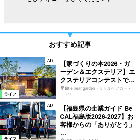
おすすめ記事
AD
【家づくりの本2026・ガ
ーデン＆エクステリア】エ
クステリアコンテストで…
little bear garden（リトルベアガーデ
ン）
ライフ
AD
【福島県の企業ガイド Be
CAL福島版2026-2027】お
客様からの「ありがとう」
…
ライフ