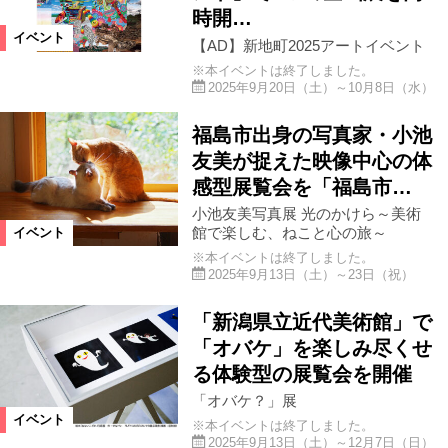
時開…
イベント
【AD】新地町2025アートイベント
※本イベントは終了しました。
2025年9月20日（土）～10月8日（水）
福島市出身の写真家・小池
友美が捉えた映像中心の体
感型展覧会を「福島市…
小池友美写真展 光のかけら～美術
館で楽しむ、ねこと心の旅～
イベント
※本イベントは終了しました。
2025年9月13日（土）～23日（祝）
「新潟県立近代美術館」で
「オバケ」を楽しみ尽くせ
る体験型の展覧会を開催
「オバケ？」展
イベント
※本イベントは終了しました。
2025年9月13日（土）～12月7日（日）