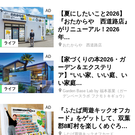
AD
【夏にしたいこと2026】
『おたからや 西道路店』
がリニューアル！2026
年…
ライフ
おたからや 西道路店
AD
【家づくりの本2026・ガ
ーデン＆エクステリ
ア】“いい家、いい庭、い
い家庭…
ライフ
Garden Base Lab by 福本基業（ガー
デンベースラボ フクモトキギョウ）
AD
『ふたば周遊キックオフカ
ード』をゲットして、双葉
郡8町村を楽しくめぐろ…
ふたば周遊キックオフカード