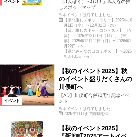
（けんぽく）へGO！」みんなの推
イベント
しスポットマップ
※本イベントは終了しました。
【県北推しスポットラリー】2025年10
月1日（水）〜12月31日（水）
【県北推しスポットコンテスト】［応
募］～2025年12月1日（月）、［投
票］2025年12月22日（月）〜2026年1
月22日（木）
【県北みんなの口コミポスト】〜2026
年3月31日（火）
【秋のイベント2025】秋
のイベント盛りだくさんの
川俣町へ
【AD】川俣町合併70周年記念イベ
ント
イベント
※本イベントは終了しました。
2025年11月まで随時開催
【秋のイベント2025】
『新地町2025アートイベ