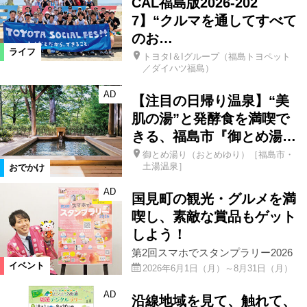
CAL福島版2026-202
7】“クルマを通してすべて
のお…
ライフ
トヨタI＆Iグループ（福島トヨペット
／ダイハツ福島）
AD
【注目の日帰り温泉】“美
肌の湯”と発酵食を満喫で
きる、福島市『御とめ湯…
御とめ湯り（おとめゆり）［福島市・
土湯温泉］
おでかけ
AD
国見町の観光・グルメを満
喫し、素敵な賞品もゲット
しよう！
第2回スマホでスタンプラリー2026
イベント
2026年6月1日（月）～8月31日（月）
AD
沿線地域を見て、触れて、