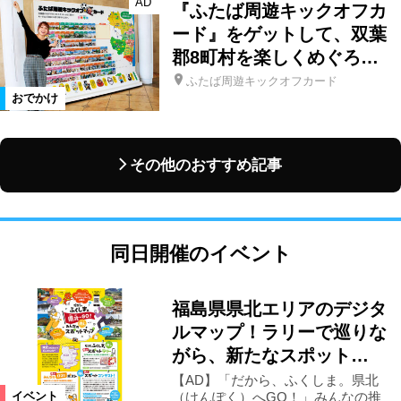
AD
『ふたば周遊キックオフカ
ード』をゲットして、双葉
郡8町村を楽しくめぐろ…
ふたば周遊キックオフカード
おでかけ
その他のおすすめ記事
同日開催のイベント
福島県県北エリアのデジタ
ルマップ！ラリーで巡りな
がら、新たなスポット…
【AD】「だから、ふくしま。県北
（けんぽく）へGO！」みんなの推
イベント