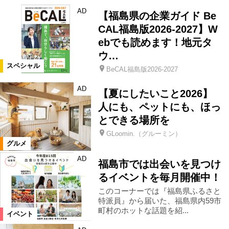
AD
【福島県の企業ガイド Be
CAL福島版2026-2027】W
ebでも読めます！地元タ
ウ…
スペシャル
BeCAL福島版2026-2027
AD
【夏にしたいこと2026】
人にも、ペットにも、ほっ
とできる場所を
GLoomin.（グルーミン）
グルメ
AD
福島市では出会いを見つけ
るイベントを毎月開催中！
このコーナーでは『福島県ふるさと
特派員』から届いた、福島県内59市
町村のホットな話題を紹...
イベント