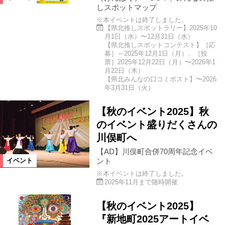
しスポットマップ
※本イベントは終了しました。
【県北推しスポットラリー】2025年10
月1日（水）〜12月31日（水）
【県北推しスポットコンテスト】［応
募］～2025年12月1日（月）、［投
票］2025年12月22日（月）〜2026年1
月22日（木）
【県北みんなの口コミポスト】〜2026
年3月31日（火）
【秋のイベント2025】秋
のイベント盛りだくさんの
川俣町へ
【AD】川俣町合併70周年記念イベ
ント
イベント
※本イベントは終了しました。
2025年11月まで随時開催
【秋のイベント2025】
『新地町2025アートイベ