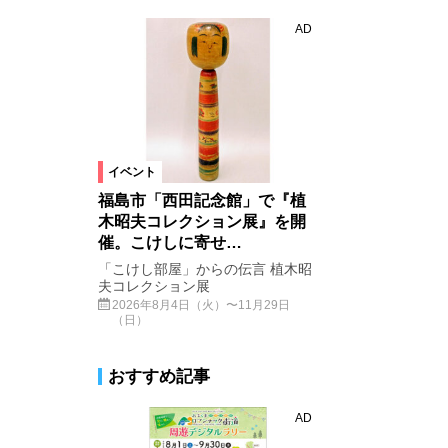
AD
イベント
福島市「西田記念館」で『植
木昭夫コレクション展』を開
催。こけしに寄せ…
「こけし部屋」からの伝言 植木昭
夫コレクション展
2026年8月4日（火）〜11月29日
（日）
おすすめ記事
AD