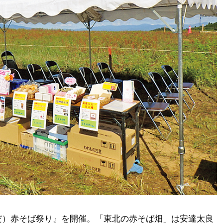
だ）赤そば祭り』を開催。「東北の赤そば畑」は安達太良