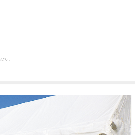
）
ださい。