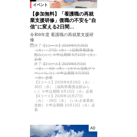
イベント
【参加無料】「看護職の再就
業支援研修」復職の不安を“自
信”に変える2日間…
令和8年度 看護職の再就業支援研
修
終了
【1コース】2026年5月26日
（火）・27日（水）［福島県看護会
館みらい］※申込期限 5月12日（火）
必着
終了
【2コース】2026年6月3日
（水）・4日（木）［ホテル福島グリ
ーンパレス］※申込期限 5月20日
（水）必着
【3コース】2026年9月29日（火）・
30日（水）［福島県看護会館みら
い］※申込期限 9月15日（火）必着
【4コース】2026年10月27日
（火）・28日（水）［いわき産業創
造館］※申込期限 10月13日（火）必
着
AD