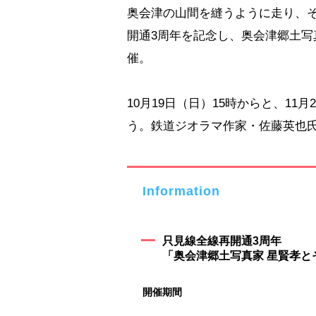
奥会津の山間を縫うように走り、
開通3周年を記念し、奥会津郷土写
催。
10月19日（日）15時からと、11
う。鉄道ジオラマ作家・佐藤英也
Information
只見線全線再開通3周年
「奥会津郷土写真家 星賢孝と
開催期間