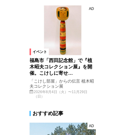
AD
イベント
福島市「西田記念館」で『植
木昭夫コレクション展』を開
催。こけしに寄せ…
「こけし部屋」からの伝言 植木昭
夫コレクション展
2026年8月4日（火）〜11月29日
（日）
おすすめ記事
AD