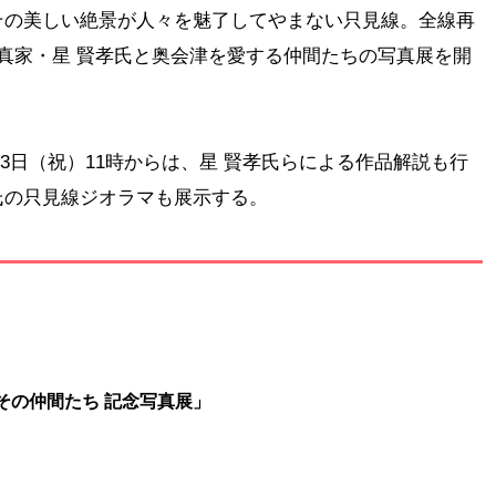
その美しい絶景が人々を魅了してやまない只見線。全線再
真家・星 賢孝氏と奥会津を愛する仲間たちの写真展を開
月23日（祝）11時からは、星 賢孝氏らによる作品解説も行
氏の只見線ジオラマも展示する。
その仲間たち 記念写真展」