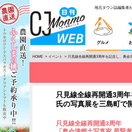
地元タウン誌編集者
グルメ
HOME
イベント
只見線全線再開通3周年を記念し、奥会
只見線全線再開通3周年
氏の写真展を三島町で
只見線全線再開通3周年
「奥会津郷土写真家 星賢