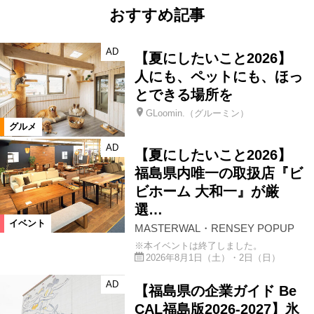
おすすめ記事
AD
【夏にしたいこと2026】
人にも、ペットにも、ほっ
とできる場所を
GLoomin.（グルーミン）
グルメ
AD
【夏にしたいこと2026】
福島県内唯一の取扱店『ビ
ビホーム 大和一』が厳
選…
イベント
MASTERWAL・RENSEY POPUP
※本イベントは終了しました。
2026年8月1日（土）・2日（日）
AD
【福島県の企業ガイド Be
CAL福島版2026-2027】氷