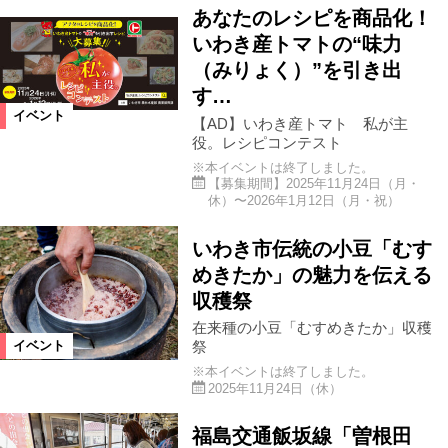
あなたのレシピを商品化！
いわき産トマトの“味力
（みりょく）”を引き出
す…
イベント
【AD】いわき産トマト 私が主
役。レシピコンテスト
※本イベントは終了しました。
【募集期間】2025年11月24日（月・
休）〜2026年1月12日（月・祝）
いわき市伝統の小豆「むす
めきたか」の魅力を伝える
収穫祭
在来種の⼩⾖「むすめきたか」収穫
祭
イベント
※本イベントは終了しました。
2025年11月24日（休）
福島交通飯坂線「曽根田