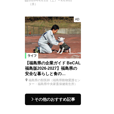
2026年8月1日（土）～9月30日
（水）
AD
ライフ
【福島県の企業ガイド BeCAL
福島版2026-2027】福島県の
安全な暮らしと食の…
福島県の獣医師（福島県動物愛護セン
ター・福島県中央家畜保健衛生所）
その他のおすすめ記事