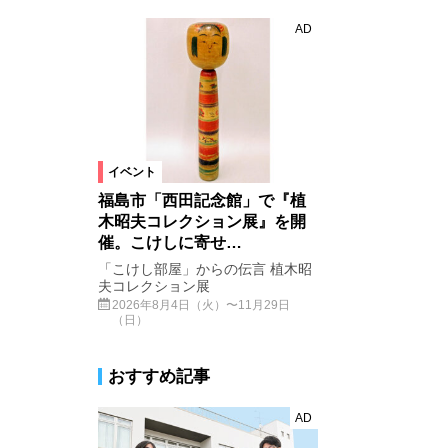
AD
イベント
福島市「西田記念館」で『植
木昭夫コレクション展』を開
催。こけしに寄せ…
「こけし部屋」からの伝言 植木昭
夫コレクション展
2026年8月4日（火）〜11月29日
（日）
おすすめ記事
AD