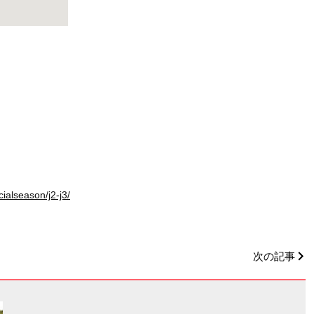
ialseason/j2-j3/
次の記事